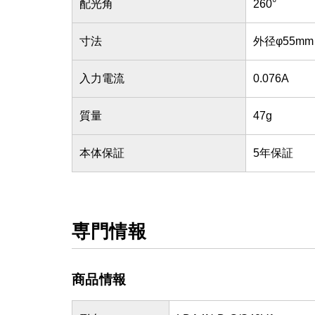
配光角
260°
寸法
外径φ55mm
入力電流
0.076A
質量
47g
本体保証
5年保証
専門情報
商品情報