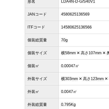
形名
LDA4N-D-G/S40V1
JANコード
4580625136569
ITFコード
14580625136566
個装総質量
70g
個装サイズ
横58mm ✕ 高さ107mm ✕
個装㎥
0.00047㎥
外装サイズ
横303mm ✕ 高さ123mm ✕
外装㎥
0.0047㎥
外装総質量
0.795Kg