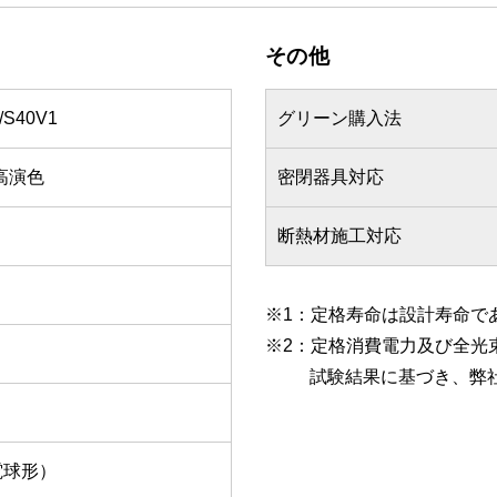
その他
/S40V1
グリーン購入法
高演色
密閉器具対応
断熱材施工対応
※1：定格寿命は設計寿命で
※2：定格消費電力及び全光束値
試験結果に基づき、弊
電球形）