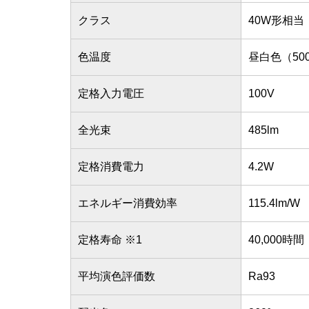
クラス
40W形相当
色温度
昼白色（50
定格入力電圧
100V
全光束
485lm
定格消費電力
4.2W
エネルギー消費効率
115.4lm/W
定格寿命 ※1
40,000時間
平均演色評価数
Ra93