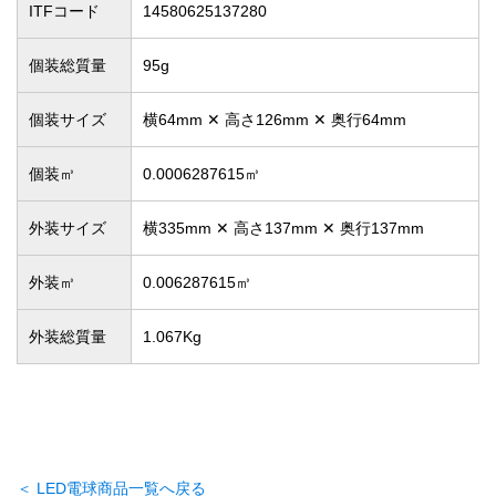
ITFコード
14580625137280
個装総質量
95g
個装サイズ
横64mm ✕ 高さ126mm ✕ 奥行64mm
個装㎥
0.0006287615㎥
外装サイズ
横335mm ✕ 高さ137mm ✕ 奥行137mm
外装㎥
0.006287615㎥
外装総質量
1.067Kg
＜ LED電球商品一覧へ戻る