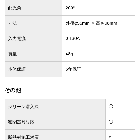
配光角
260°
寸法
外径φ55mm ✕ 高さ98mm
入力電流
0.130A
質量
48g
本体保証
5年保証
その他
グリーン購入法
◯
密閉器具対応
◯
断熱材施工対応
☓