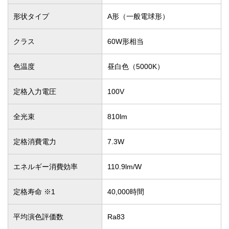
形状タイプ
A形（一般電球形）
クラス
60W形相当
色温度
昼白色（5000K）
定格入力電圧
100V
全光束
810lm
定格消費電力
7.3W
エネルギー消費効率
110.9lm/W
定格寿命 ※1
40,000時間
平均演色評価数
Ra83