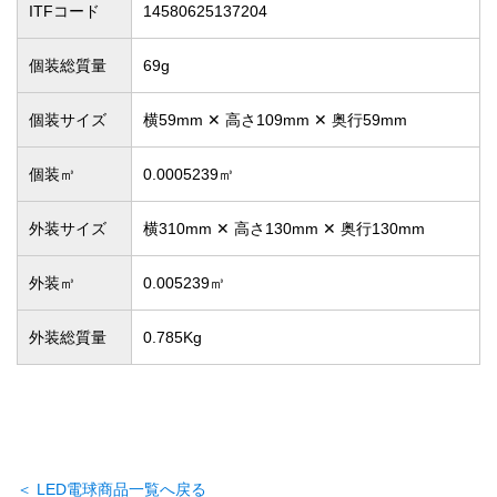
ITFコード
14580625137204
個装総質量
69g
個装サイズ
横59mm ✕ 高さ109mm ✕ 奥行59mm
個装㎥
0.0005239㎥
外装サイズ
横310mm ✕ 高さ130mm ✕ 奥行130mm
外装㎥
0.005239㎥
外装総質量
0.785Kg
＜ LED電球商品一覧へ戻る