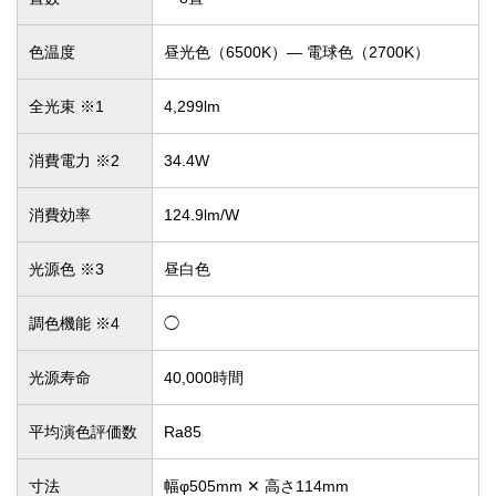
色温度
昼光色（6500K）― 電球色（2700K）
全光束 ※1
4,299lm
消費電力 ※2
34.4W
消費効率
124.9lm/W
光源色 ※3
昼白色
調色機能 ※4
◯
光源寿命
40,000時間
平均演色評価数
Ra85
寸法
幅φ505mm ✕ 高さ114mm