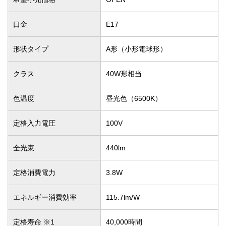
口金
E17
形状タイプ
A形（小形電球形）
クラス
40W形相当
色温度
昼光色（6500K）
定格入力電圧
100V
全光束
440lm
定格消費電力
3.8W
エネルギー消費効率
115.7lm/W
定格寿命 ※1
40,000時間